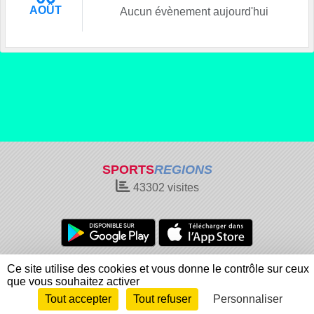
AOÛT
Aucun évènement aujourd'hui
SPORTS
REGIONS
43302
visites
Charte cookies
Gestion des cookies
Ce site utilise des cookies et vous donne le contrôle sur ceux
Informations légales
Signaler un contenu inapproprié
que vous souhaitez activer
Tout accepter
Tout refuser
Personnaliser
Envie de participer ?
Connexion