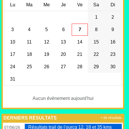
Lu
Ma
Me
Je
Ve
Sa
Di
1
2
3
4
5
6
7
8
9
10
11
12
13
14
15
16
17
18
19
20
21
22
23
24
25
26
27
28
29
30
31
Aucun évènement aujourd'hui
DERNIERS RÉSULTATS
+ de résultats
Résultats trail de l'ourcq 12, 18 et 35 kms
07/06/26