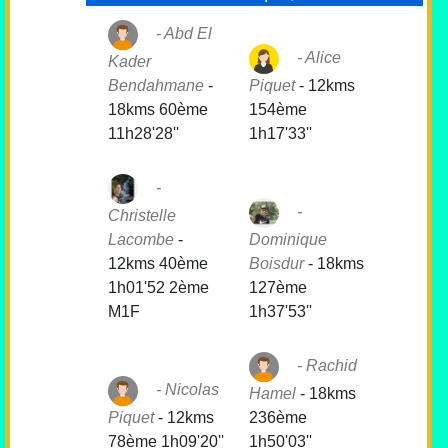
Abd El
Alice
Kader
Bendahmane
-
Piquet
-
12kms
18kms 60ème
154ème
11h28'28''
1h17'33''
Christelle
Lacombe
-
Dominique
12kms 40ème
Boisdur
-
18kms
1h01'52 2ème
127ème
M1F
1h37'53''
Rachid
Nicolas
Hamel
-
18kms
Piquet
-
12kms
236ème
78ème 1h09'20''
1h50'03''