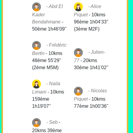
Abd El
Alice
Kader
Piquet
-
10kms
Bendahmane
-
96ème 1h04'33''
50ème 1h46'09''
(3ème M2F)
Frédéric
Julien-
Bertin
-
10kms
48ème 55'29''
77
-
20kms
(2ème M5M)
30ème 1h41'02''
Naila
Nicolas
Limani
-
10kms
159ème
Piquet
-
10kms
1h19'07''
77ème 1h00'36''
Seb
-
20kms 39ème