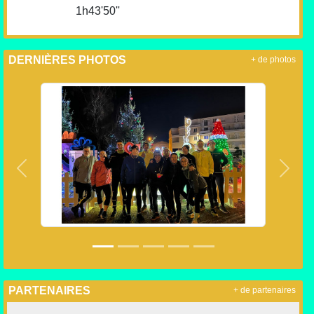
1h43'50''
DERNIÈRES PHOTOS
+ de photos
Précedent
Suiva
PARTENAIRES
+ de partenaires