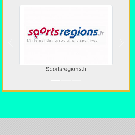
Précedent
Suivan
r
SCMD