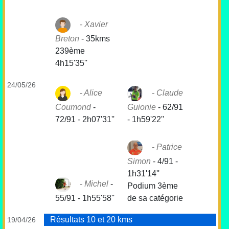
Xavier
Breton
-
35kms
239ème
4h15'35''
24/05/26
Alice
Claude
Coumond
-
Guionie
-
62/91
72/91 - 2h07'31''
- 1h59'22''
Patrice
Simon
-
4/91 -
1h31'14''
Michel
-
Podium 3ème
55/91 - 1h55'58''
de sa catégorie
Résultats 10 et 20 kms
19/04/26