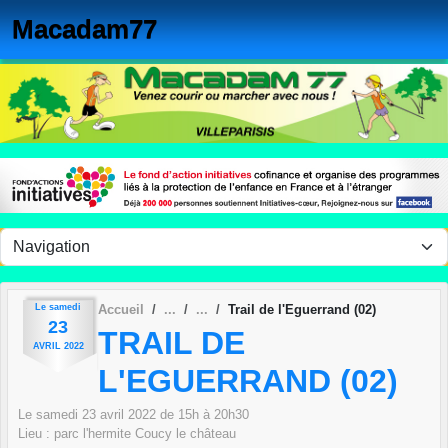
Panneau de gestion des cookies
Macadam77
Le
samedi
Accueil
Trail de l'Eguerrand (02)
23
TRAIL DE
AVRIL
2022
L'EGUERRAND (02)
Le
samedi
23
avril
2022
de 15h à 20h30
Lieu :
parc l'hermite
Coucy le château