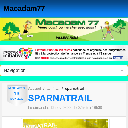
Panneau de gestion des cookies
Macadam77
Le
dimanche
Accueil
sparnatrail
13
SPARNATRAIL
NOV.
2022
Le
dimanche
13
nov.
2022
de 07h45 à 16h30