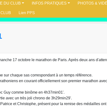
IE DU CLUB
INFOS PRATIQUES
PHOTOS & VID
 CLUB
Lien PPS
1
manche 17 octobre le marathon de Paris. Après deux ans d'attent
ague sur chaque sas correspondant à un temps référence.
marathoniens en courant officiellement son premier marathon av
vec Guy comme binôme en 4h37min01'.
ie avec un très joli chrono de 3h29min29'.
Patrice et Christophe, présent pour la remise des médailles ont p