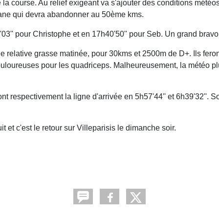
la course. Au relief exigeant va s'ajouter des conditions météos
phane qui devra abandonner au 50ème kms.
'03'' pour Christophe et en 17h40'50'' pour Seb. Un grand bravo
 d'une relative grasse matinée, pour 30kms et 2500m de D+. Ils fe
uloureuses pour les quadriceps. Malheureusement, la météo plu
nt respectivement la ligne d'arrivée en 5h57'44'' et 6h39'32''. S
et c'est le retour sur Villeparisis le dimanche soir.