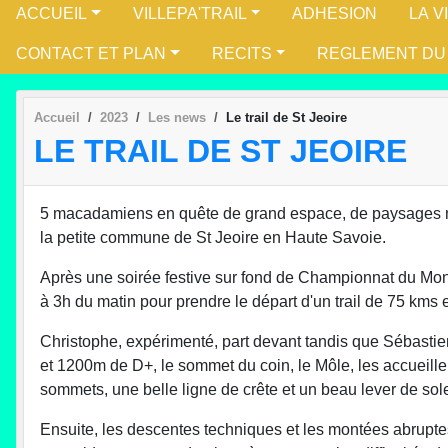
ACCUEIL
VILLEPA'TRAIL
ADHESION
LA V
CONTACT ET PLAN
RECITS
REGLEMENT DU
Accueil
2023
Les news
Le trail de St Jeoire
LE TRAIL DE ST JEOIRE
5 macadamiens en quête de grand espace, de paysages mon
la petite commune de St Jeoire en Haute Savoie.
Après une soirée festive sur fond de Championnat du Mon
à 3h du matin pour prendre le départ d'un trail de 75 kms
Christophe, expérimenté, part devant tandis que Sébastie
et 1200m de D+, le sommet du coin, le Môle, les accueil
sommets, une belle ligne de crête et un beau lever de sole
Ensuite, les descentes techniques et les montées abrupte