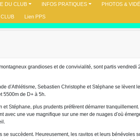
IE DU CLUB
INFOS PRATIQUES
PHOTOS & VID
 CLUB
Lien PPS
tagneux grandioses et de convivialité, sont partis vendredi 
de d'Athlétisme, Sebastien Christophe et Stéphane se lèvent l
 et 5500m de D+ à 5h.
n et Stéphane, plus prudents préfèrent démarrer tranquillement
lent avec une vue magnifique sur une mer de nuages d'où émerg
il.
s se succèdent. Heureusement, les ravitos et leurs bénévoles so